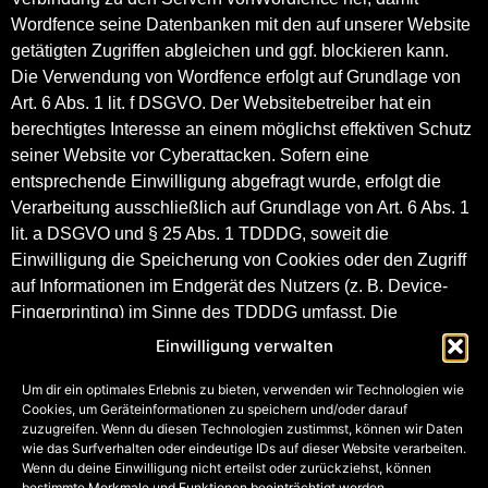
Wordfence seine Datenbanken mit den auf unserer Website
getätigten Zugriffen abgleichen und ggf. blockieren kann.
Die Verwendung von Wordfence erfolgt auf Grundlage von
Art. 6 Abs. 1 lit. f DSGVO. Der Websitebetreiber hat ein
berechtigtes Interesse an einem möglichst effektiven Schutz
seiner Website vor Cyberattacken. Sofern eine
entsprechende Einwilligung abgefragt wurde, erfolgt die
Verarbeitung ausschließlich auf Grundlage von Art. 6 Abs. 1
lit. a DSGVO und § 25 Abs. 1 TDDDG, soweit die
Einwilligung die Speicherung von Cookies oder den Zugriff
auf Informationen im Endgerät des Nutzers (z. B. Device-
Fingerprinting) im Sinne des TDDDG umfasst. Die
Einwilligung ist jederzeit widerrufbar. Die Datenübertragung
Einwilligung verwalten
in die USA wird auf die Standardvertragsklauseln der EU-
Kommission gestützt. Details finden Sie hier:
Um dir ein optimales Erlebnis zu bieten, verwenden wir Technologien wie
Cookies, um Geräteinformationen zu speichern und/oder darauf
https://www.wordfence.com/help/ general-data-protection-
zuzugreifen. Wenn du diesen Technologien zustimmst, können wir Daten
regulation/
.
wie das Surfverhalten oder eindeutige IDs auf dieser Website verarbeiten.
Wenn du deine Einwilligung nicht erteilst oder zurückziehst, können
bestimmte Merkmale und Funktionen beeinträchtigt werden.